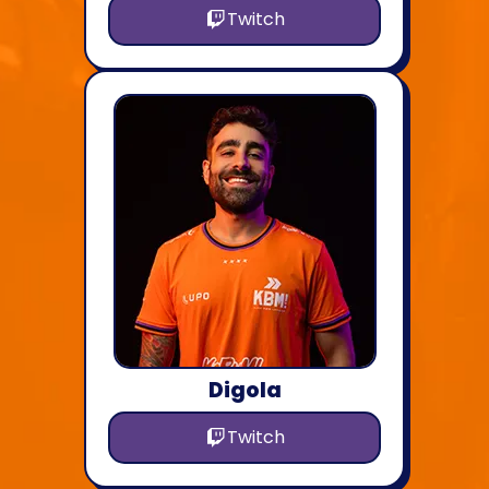
Twitch
Digola
Twitch