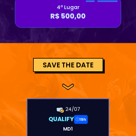
4º Lugar
R$ 500,00
SAVE THE DATE
24/07
QUALIFY
19h
MD1