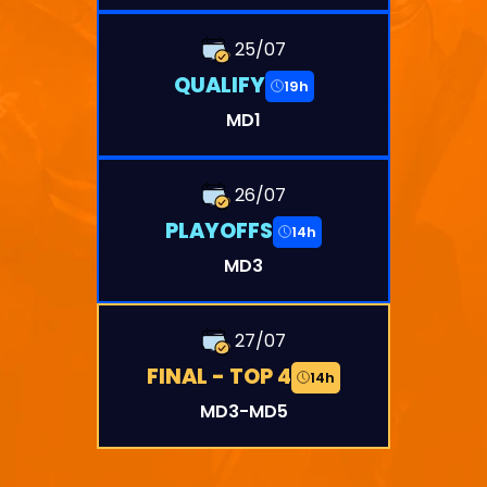
25/07
QUALIFY
19h
MD1
26/07
PLAYOFFS
14h
MD3
27/07
FINAL - TOP 4
14h
MD3-MD5